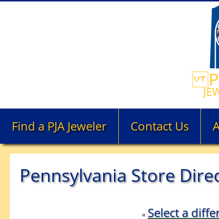
PE
JE
Find a PJA Jeweler
Contact Us
Pennsylvania Store Dire
Select a diffe
«