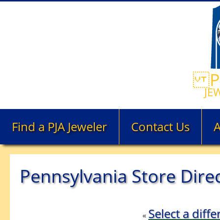
PE
JE
Find a PJA Jeweler
Contact Us
Pennsylvania Store Dire
Select a diffe
«