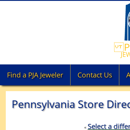
PE
JE
Find a PJA Jeweler
Contact Us
Pennsylvania Store Dire
Select a diffe
«