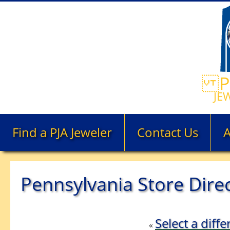
PE
JE
Find a PJA Jeweler
Contact Us
Pennsylvania Store Dire
Select a diffe
«