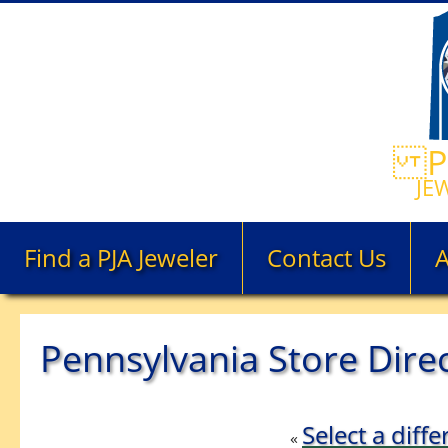
PE
JE
Find a PJA Jeweler
Contact Us
Pennsylvania Store Dire
Select a diffe
«